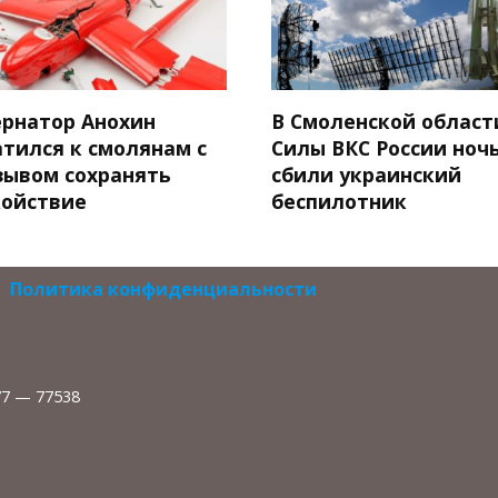
ернатор Анохин
В Смоленской област
атился к смолянам с
Силы ВКС России ноч
зывом сохранять
сбили украинский
койствие
беспилотник
Политика конфиденциальности
77 — 77538