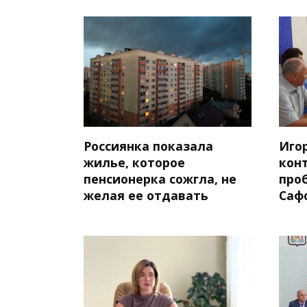
Россиянка показала
Иго
жилье, которое
кон
пенсионерка сожгла, не
про
желая ее отдавать
Саф