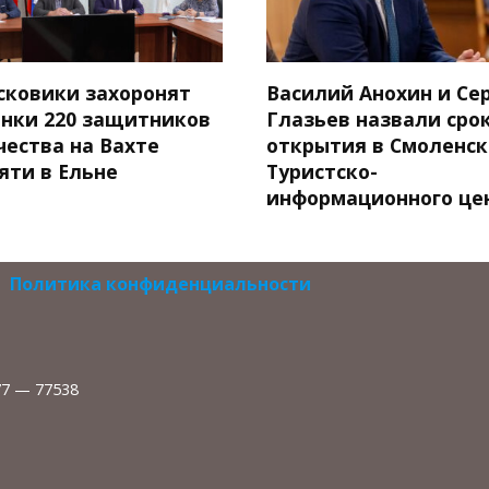
сковики захоронят
Василий Анохин и Се
анки 220 защитников
Глазьев назвали сро
чества на Вахте
открытия в Смоленск
яти в Ельне
Туристско-
информационного це
Политика конфиденциальности
77 — 77538