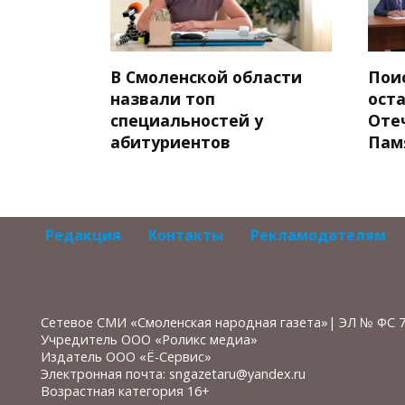
В Смоленской области
Пои
назвали топ
ост
специальностей у
Оте
абитуриентов
Пам
Редакция
Контакты
Рекламодателям
Сетевое СМИ «Смоленская народная газета»| ЭЛ № ФС 
Учредитель ООО «Роликс медиа»
Издатель ООО «Ё-Сервис»
Электронная почта: sngazetaru@yandex.ru
Возрастная категория 16+