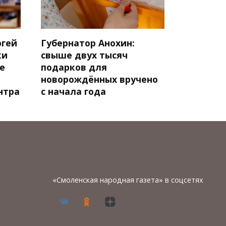
ргей
Губернатор Анохин:
ки
свыше двух тысяч
е
подарков для
новорождённых вручено
нтра
с начала года
«Смоленская народная газета» в соцсетях