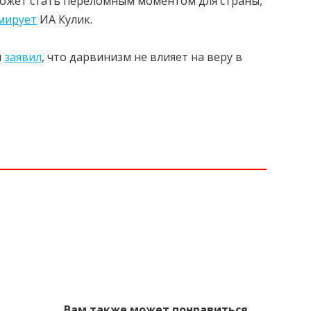
ожет стать переломным моментом для страны,
мирует
ИА Кулик.
и
заявил
, что дарвинизм не влияет на веру в
Вам также может понравиться