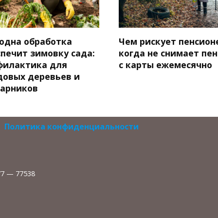
 одна обработка
Чем рискует пенсион
спечит зимовку сада:
когда не снимает пе
филактика для
с карты ежемесячно
довых деревьев и
тарников
Политика конфиденциальности
77 — 77538