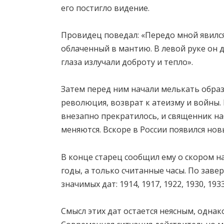
его постигло видение.
Провидец поведал: «Передо мной явился
облаченный в мантию. В левой руке он д
глаза излучали доброту и тепло».
Затем перед ним начали мелькать образ
революция, возврат к атеизму и войны. 
внезапно прекратилось, и священник на
меняются. Вскоре в России появился нов
В конце старец сообщил ему о скором н
годы, а только считанные часы. По зав
значимых дат: 1914, 1917, 1922, 1930, 1933
Смысл этих дат остается неясным, однако