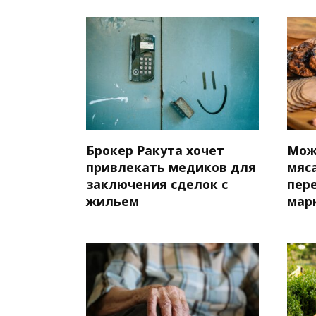
Брокер Ракута хочет
Мож
привлекать медиков для
мяса
заключения сделок с
пер
жильем
мар