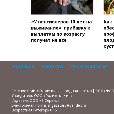
«У пенсионеров 10 лет на
Как
выживание»: прибавку к
обе
выплатам по возрасту
про
получат не все
пло
кус
Редакция
Контакты
Рекламодателям
Сетевое СМИ «Смоленская народная газета»| ЭЛ № ФС 
Учредитель ООО «Роликс медиа»
Издатель ООО «Ё-Сервис»
Электронная почта: sngazetaru@yandex.ru
Возрастная категория 16+