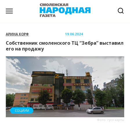
Перейти
к
содержанию
АРИНА КОРФ
19.06.2024
Собственник смоленского ТЦ “Зебра” выставил
его на продажу
СОЦИУМ
Фото: гугл карты