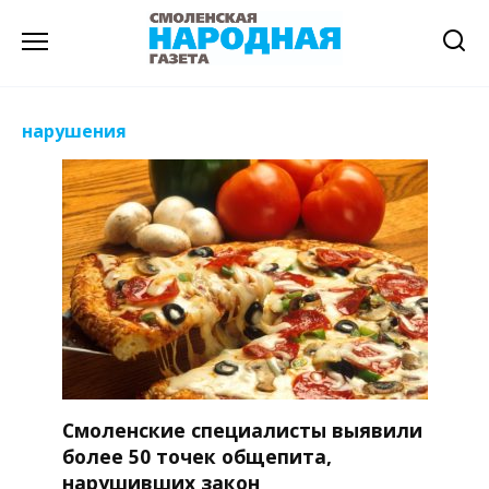
Перейти
к
содержанию
нарушения
Смоленские специалисты выявили
более 50 точек общепита,
нарушивших закон