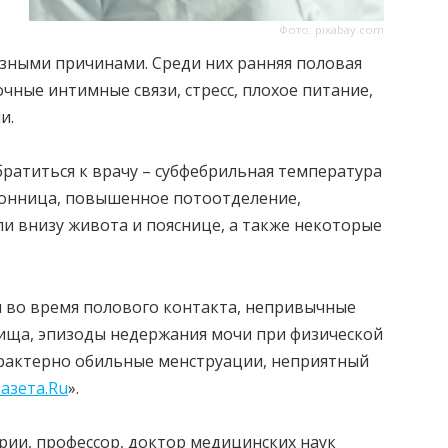
Фото: pixabay.com
азными причинами. Среди них ранняя половая
чные интимные связи, стресс, плохое питание,
и.
ратиться к врачу – субфебрильная температура
ссонница, повышенное потоотделение,
и внизу живота и пояснице, а также некоторые
и во время полового контакта, непривычные
ища, эпизоды недержания мочи при физической
арактерно обильные менструации, неприятный
Газета.Ru
».
рии, профессор, доктор медицинских наук