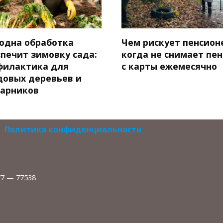
 одна обработка
Чем рискует пенсион
спечит зимовку сада:
когда не снимает пе
филактика для
с карты ежемесячно
довых деревьев и
тарников
Политика конфиденциальности
77 — 77538