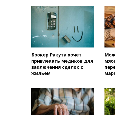
Брокер Ракута хочет
Мож
привлекать медиков для
мяса
заключения сделок с
пер
жильем
мар