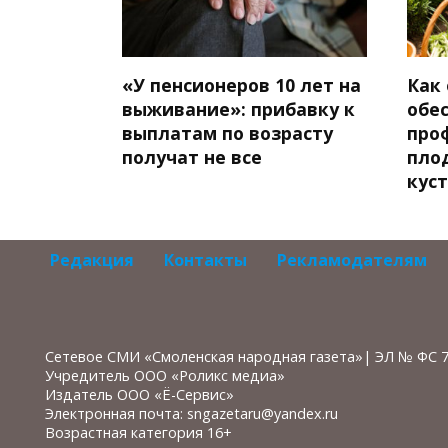
«У пенсионеров 10 лет на
Как
выживание»: прибавку к
обе
выплатам по возрасту
про
получат не все
пло
кус
Редакция
Контакты
Рекламодателям
Сетевое СМИ «Смоленская народная газета»| ЭЛ № ФС 
Учредитель ООО «Роликс медиа»
Издатель ООО «Ё-Сервис»
Электронная почта: sngazetaru@yandex.ru
Возрастная категория 16+