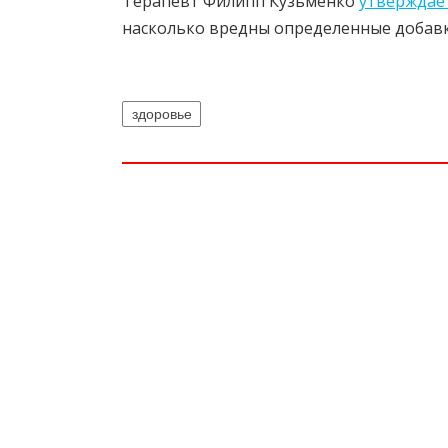
Терапевт Филипп Кузьменко
утверждае
насколько вредны определенные добавк
здоровье