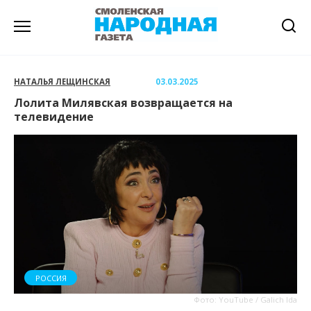
Перейти
к
содержанию
НАТАЛЬЯ ЛЕЩИНСКАЯ
03.03.2025
Лолита Милявская возвращается на
телевидение
РОССИЯ
Фото: YouTube / Galich Ida