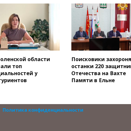
моленской области
Поисковики захорон
вали топ
останки 220 защитни
циальностей у
Отечества на Вахте
туриентов
Памяти в Ельне
Политика конфиденциальности