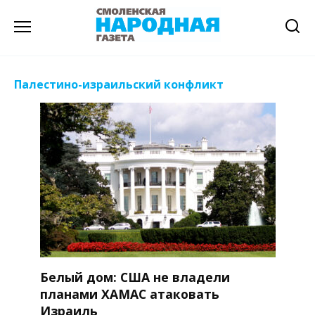
Перейти
к
содержанию
Палестино-израильский конфликт
Белый дом: США не владели
планами ХАМАС атаковать
Израиль