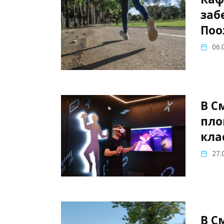
заб
Поо
06.
В С
пло
кла
27.
В С