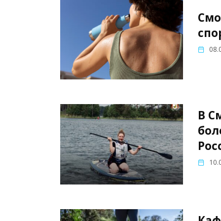
Смо
спо
08.
В С
бол
Рос
10.
Каф