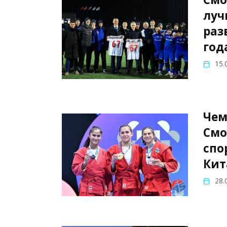
луч
раз
год
15.
Чем
Смо
спо
Кит
28.