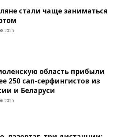
ляне стали чаще заниматься
ртом
08.2025
моленскую область прибыли
ее 250 сап-серфингистов из
сии и Беларуси
06.2025
е, лазертаг, три дистанции: