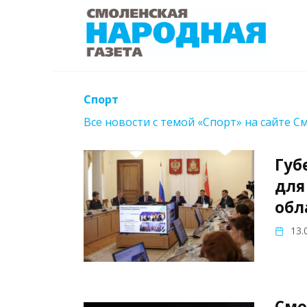
Перейти
к
содержанию
Спорт
Все новости с темой «Спорт» на сайте С
Губ
для
обл
13.
Смо