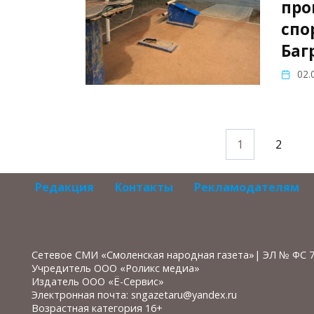
про
спо
Баг
02.
Пагинация
1
2
записей
Редакция
Контакты
Рекламодателям
Сетевое СМИ «Смоленская народная газета»| ЭЛ № ФС 
Учредитель ООО «Роликс медиа»
Издатель ООО «Ё-Сервис»
Электронная почта: sngazetaru@yandex.ru
Возрастная категория 16+