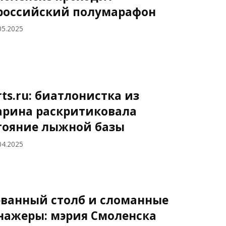
российский полумарафон
05.2025
rts.ru: биатлонистка из
арина раскритиковала
тояние лыжной базы
04.2025
ванный столб и сломанные
нажеры: мэрия Смоленска