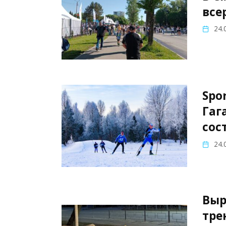
все
24.
Spo
Гаг
сос
24.
Выр
тре