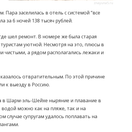
znayuna5.ru
. Пара заселилась в отель с системой “все
 за 6 ночей 138 тысяч рублей.
где шел ремонт. В номере же была старая
 туристам уютной. Несмотря на это, плюсы в
ли чистыми, а рядом располагались лежаки и
оказалось отвратительным. По этой причине
и к выезду в Россию.
 в Шарм-эль-Шейхе ныряние и плавание в
 водой можно как на пляже, так и на
ом случае супругам удалось поплавать на
лангами.