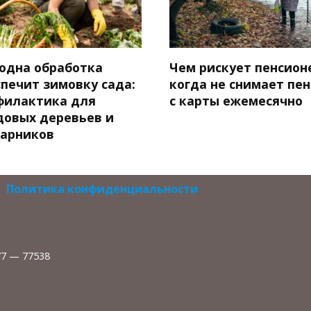
 одна обработка
Чем рискует пенсион
спечит зимовку сада:
когда не снимает пе
филактика для
с карты ежемесячно
довых деревьев и
тарников
Политика конфиденциальности
77 — 77538