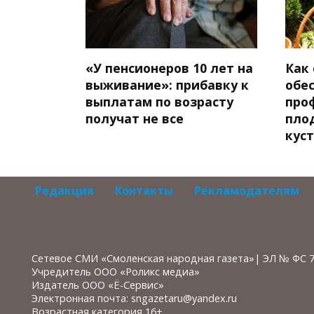
«У пенсионеров 10 лет на
Как
выживание»: прибавку к
обе
выплатам по возрасту
про
получат не все
пло
кус
Редакция
Контакты
Рекламодателям
Сетевое СМИ «Смоленская народная газета»| ЭЛ № ФС 
Учредитель ООО «Роликс медиа»
Издатель ООО «Ё-Сервис»
Электронная почта: sngazetaru@yandex.ru
Возрастная категория 16+