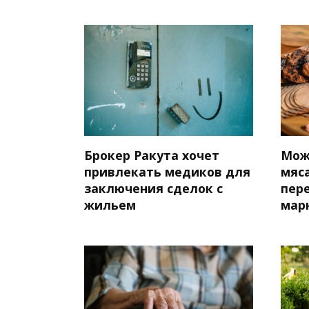
Брокер Ракута хочет
Мож
привлекать медиков для
мяса
заключения сделок с
пер
жильем
мар