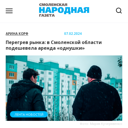
Перейти
к
содержанию
АРИНА КОРФ
07.02.2024
Перегрев рынка: в Смоленской области
подешевела аренда «однушки»
ЛЕНТА НОВОСТЕЙ
Фото: Мария Кучерявенко